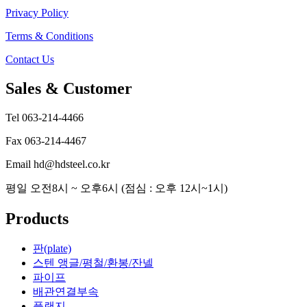
Privacy Policy
사각파이프
Terms & Conditions
물홈통
Contact Us
물홈통
Sales & Customer
반도
연결링
Tel 063-214-4466
난간/핸드레일 부속
Fax 063-214-4467
엘보,티,레듀샤,각도기,캡 외
Email hd@hdsteel.co.kr
대문/국기봉 부속
평일 오전8시 ~ 오후6시 (점심 : 오후 12시~1시)
손잡이,정첩,도르레 외
Products
축사용 부속
판(plate)
스텐 앵글/평철/환봉/잔넬
위생용-써니타리
파이프
배관연결부속
플랜지