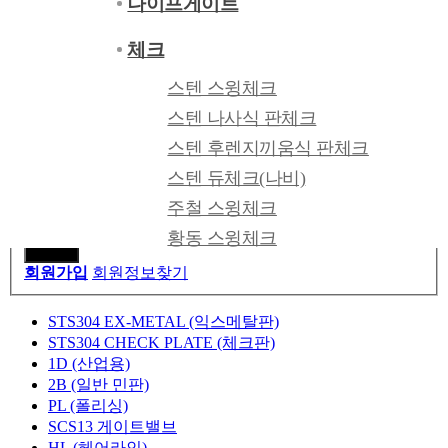
나이프게이트
본문 바로가기
카테고리닫기
체크
회원가입
로그인
스텐 스윙체크
스텐 나사식 판체크
스텐 후렌지끼움식 판체크
닫기
스텐 듀체크(나비)
회원아이디
필수
비밀번호
필
수
주철 스윙체크
자동로그인
황동 스윙체크
단조
회원가입
회원정보찾기
글로브
STS304 EX-METAL (익스메탈판)
스텐
STS304 CHECK PLATE (체크판)
1D (산업용)
주강
2B (일반 민판)
주철 밸로우즈씰
PL (폴리싱)
SCS13 게이트밸브
황동
HL (헤어라인)