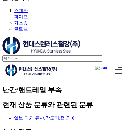
스텐
스텐판
주강/주철
파이프
가스켓
감압밸브
글로브
스텐
주강/주철
스팀트랩
볼플로트타입
디스크타입
특수밸브
난간/핸드레일 부속
압력조절밸브
현재 상품 분류와 관련된 분류
정수위밸브/볼탑
콘트롤밸브
엘보,티,레듀샤,각도기,캡 외
0
후드밸브