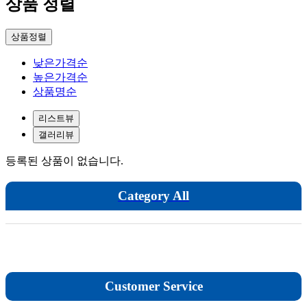
상품 정렬
탱크버텀/후레쉬밸브
자켓볼밸브
상품정렬
플러그밸브
낮은가격순
샘플링밸브/아이샤워
높은가격순
에어벤트
상품명순
앵글밸브
리스트뷰
플러그밸브
갤러리뷰
PP/PVC/CPVC
등록된 상품이 없습니다.
PP
Category All
PVC
CPVC
가스켓
Customer Service
테프론