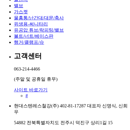
파이프
밸브
가스켓
부속
물홈통/난간대/대문/축사
위생용-써니타리
크램프 행거 패럴 등
유공압 튜브/락피팅/밸브
볼트/너트/베이스판
밸브
행거/클램프/슈
볼밸브, 버터플라이밸브 외
고객센터
가스켓
063-214-4466
실리콘, 테프론 외
(주말 및 공휴일 휴무)
유공압 튜브/락피팅/밸브
사이트 바로가기
#
튜브
현대스텐레스철강(주) 402-81-17287 대표자 신명식, 신희
우
304 / 316L
54882 전북특별자치도 전주시 덕진구 상리1길 15
피팅