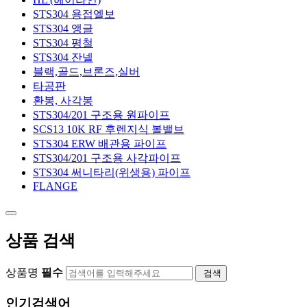
단조
STS304 용접엘보
STS304 앵글
버터플라이밸브
STS304 평철
STS304 잔넬
KS
블랙,골드,브론즈,실버
하이퍼포먼스
타공판
환봉, 사각봉
스트레이너
STS304/201 구조용 원파이프
SCS13 10K RF 후렌지식 볼밸브
스텐
STS304 ERW 배관용 파이프
주강
STS304/201 구조용 사각파이프
STS304 써니타리(위생용) 파이프
주철
FLANGE
황동
사이트글라스
상품 검색
랜턴형
크로스형
상품명
필수
검색
안전밸브
인기검색어