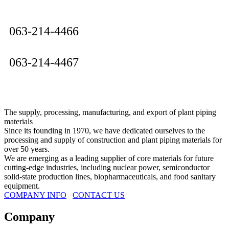
고무
063-214-4466
비석면
EPDM
063-214-4467
메탈
테프론쿠션
The supply, processing, manufacturing, and export of plant piping
materials
바이톤
Since its founding in 1970, we have dedicated ourselves to the
processing and supply of construction and plant piping materials for
탑씰
over 50 years.
We are emerging as a leading supplier of core materials for future
cutting-edge industries, including nuclear power, semiconductor
물홈통/난간대/대문/축사
solid-state production lines, biopharmaceuticals, and food sanitary
equipment.
COMPANY INFO
CONTACT US
구조용 파이프
Company
원파이프