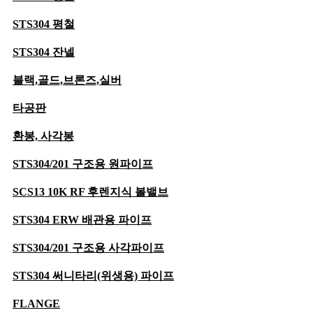
단조
STS304 평철
버터플라이밸브
STS304 잔넬
KS
블랙,골드,브론즈,실버
하이퍼포먼스
스트레이너
타공판
스텐
환봉, 사각봉
주강
STS304/201 구조용 원파이프
주철
SCS13 10K RF 후렌지식 볼밸브
황동
STS304 ERW 배관용 파이프
사이트글라스
STS304/201 구조용 사각파이프
랜턴형
크로스형
STS304 써니타리(위생용) 파이프
안전밸브
FLANGE