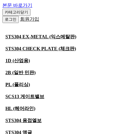
나이프게이트
본문 바로가기
카테고리닫기
체크
회원가입
로그인
스텐 스윙체크
스텐 나사식 판체크
STS304 EX-METAL (익스메탈판)
스텐 후렌지끼움식 판체크
STS304 CHECK PLATE (체크판)
스텐 듀체크(나비)
1D (산업용)
주철 스윙체크
황동 스윙체크
2B (일반 민판)
단조
PL (폴리싱)
글로브
SCS13 게이트밸브
스텐
HL (헤어라인)
주강
주철 밸로우즈씰
STS304 용접엘보
황동
STS304 앵글