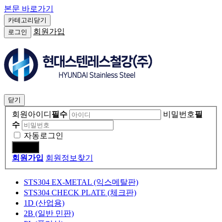
나이프게이트
본문 바로가기
카테고리닫기
체크
회원가입
로그인
스텐 스윙체크
스텐 나사식 판체크
스텐 후렌지끼움식 판체크
스텐 듀체크(나비)
닫기
주철 스윙체크
회원아이디
필수
비밀번호
필
황동 스윙체크
수
단조
자동로그인
글로브
회원가입
회원정보찾기
스텐
STS304 EX-METAL (익스메탈판)
주강
STS304 CHECK PLATE (체크판)
주철 밸로우즈씰
1D (산업용)
2B (일반 민판)
황동