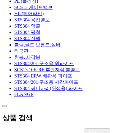
PL (폴리싱)
단조
SCS13 게이트밸브
HL (헤어라인)
버터플라이밸브
STS304 용접엘보
STS304 앵글
KS
STS304 평철
하이퍼포먼스
STS304 잔넬
블랙,골드,브론즈,실버
스트레이너
타공판
환봉, 사각봉
스텐
STS304/201 구조용 원파이프
주강
SCS13 10K RF 후렌지식 볼밸브
주철
STS304 ERW 배관용 파이프
STS304/201 구조용 사각파이프
황동
STS304 써니타리(위생용) 파이프
FLANGE
사이트글라스
랜턴형
크로스형
상품 검색
안전밸브