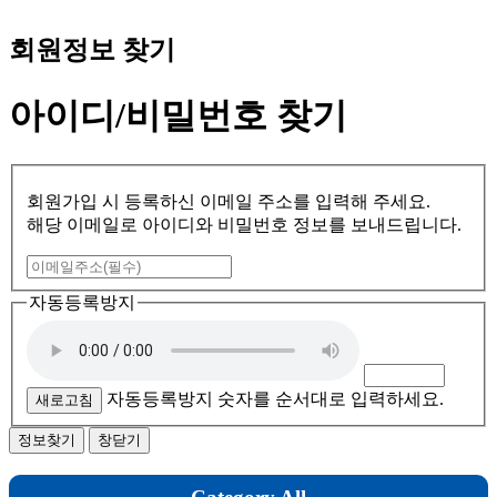
탱크버텀/후레쉬밸브
자켓볼밸브
회원정보 찾기
플러그밸브
아이디/비밀번호 찾기
샘플링밸브/아이샤워
에어벤트
앵글밸브
회원가입 시 등록하신 이메일 주소를 입력해 주세요.
플러그밸브
해당 이메일로 아이디와 비밀번호 정보를 보내드립니다.
PP/PVC/CPVC
PP
자동등록방지
PVC
CPVC
가스켓
자동등록방지 숫자를 순서대로 입력하세요.
새로고침
창닫기
테프론