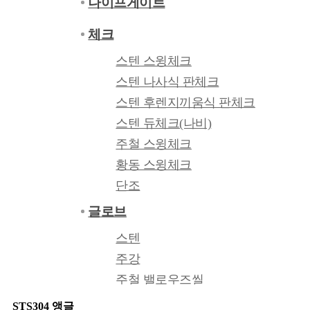
나이프게이트
본문 바로가기
카테고리닫기
체크
회원가입
로그인
스텐 스윙체크
스텐 나사식 판체크
STS304 EX-METAL (익스메탈판)
스텐 후렌지끼움식 판체크
STS304 CHECK PLATE (체크판)
스텐 듀체크(나비)
1D (산업용)
주철 스윙체크
황동 스윙체크
2B (일반 민판)
단조
PL (폴리싱)
글로브
SCS13 게이트밸브
스텐
HL (헤어라인)
주강
주철 밸로우즈씰
STS304 용접엘보
황동
STS304 앵글