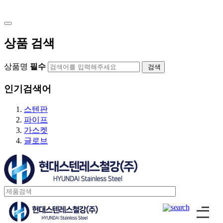
스텐
주강/주철
상품 검색
감압밸브
스텐
상품명
필수
검색
주강/주철
인기검색어
스팀트랩
스텐판
볼플로트타입
파이프
디스크타입
가스켓
글로브
특수밸브
압력조절밸브
정수위밸브/볼탑
콘트롤밸브
후드밸브