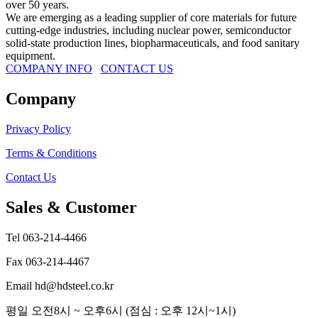
over 50 years.
사각파이프
We are emerging as a leading supplier of core materials for future
cutting-edge industries, including nuclear power, semiconductor
물홈통
solid-state production lines, biopharmaceuticals, and food sanitary
equipment.
물홈통
COMPANY INFO
CONTACT US
반도
Company
연결링
Privacy Policy
난간/핸드레일 부속
Terms & Conditions
엘보,티,레듀샤,각도기,캡 외
Contact Us
대문/국기봉 부속
Sales & Customer
손잡이,정첩,도르레 외
Tel 063-214-4466
축사용 부속
Fax 063-214-4467
위생용-써니타리
Email hd@hdsteel.co.kr
평일 오전8시 ~ 오후6시 (점심 : 오후 12시~1시)