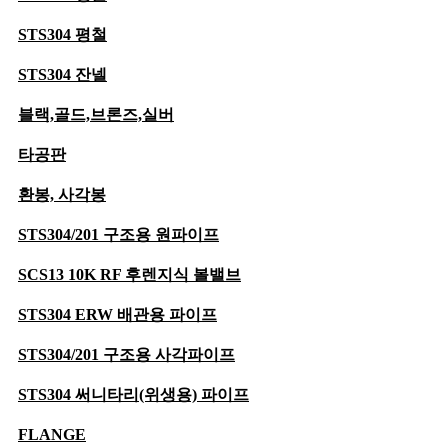
단조
STS304 평철
버터플라이밸브
STS304 잔넬
KS
블랙,골드,브론즈,실버
하이퍼포먼스
스트레이너
타공판
스텐
환봉, 사각봉
주강
STS304/201 구조용 원파이프
주철
SCS13 10K RF 후렌지식 볼밸브
황동
STS304 ERW 배관용 파이프
사이트글라스
STS304/201 구조용 사각파이프
랜턴형
크로스형
STS304 써니타리(위생용) 파이프
안전밸브
FLANGE