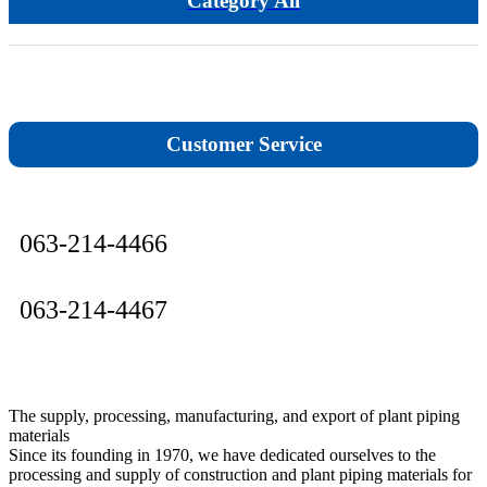
Category All
고무
비석면
EPDM
Customer Service
메탈
테프론쿠션
063-214-4466
바이톤
063-214-4467
탑씰
물홈통/난간대/대문/축사
The supply, processing, manufacturing, and export of plant piping
구조용 파이프
materials
Since its founding in 1970, we have dedicated ourselves to the
processing and supply of construction and plant piping materials for
원파이프