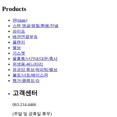
파이프
Products
부속
판(plate)
크램프 행거 패럴 등
스텐 앵글/평철/환봉/잔넬
파이프
밸브
배관연결부속
플랜지
볼밸브, 버터플라이밸브 외
밸브
가스켓
가스켓
물홈통/난간대/대문/축사
위생용-써니타리
실리콘, 테프론 외
유공압 튜브/락피팅/밸브
볼트/너트/베이스판
유공압 튜브/락피팅/밸브
행거/클램프/슈
고객센터
튜브
304 / 316L
063-214-4466
피팅
(주말 및 공휴일 휴무)