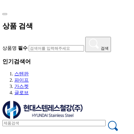
스텐
주강/주철
상품 검색
감압밸브
스텐
주강/주철
상품명
필수
검색
스팀트랩
인기검색어
볼플로트타입
스텐판
디스크타입
파이프
가스켓
특수밸브
글로브
압력조절밸브
정수위밸브/볼탑
콘트롤밸브
후드밸브