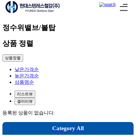
탱크버텀/후레쉬밸브
자켓볼밸브
플러그밸브
정수위밸브/볼탑
샘플링밸브/아이샤워
에어벤트
상품 정렬
앵글밸브
플러그밸브
상품정렬
PP/PVC/CPVC
낮은가격순
높은가격순
PP
상품명순
PVC
리스트뷰
CPVC
갤러리뷰
가스켓
등록된 상품이 없습니다.
테프론
Category All