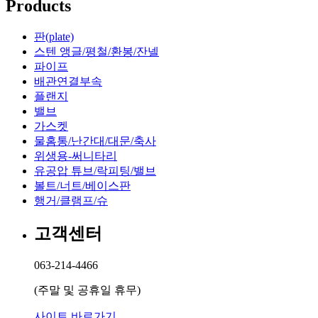
Products
파이프
판(plate)
부속
스텐 앵글/평철/환봉/잔넬
파이프
크램프 행거 패럴 등
배관연결부속
밸브
플랜지
밸브
볼밸브, 버터플라이밸브 외
가스켓
물홈통/난간대/대문/축사
가스켓
위생용-써니타리
유공압 튜브/락피팅/밸브
실리콘, 테프론 외
볼트/너트/베이스판
행거/클램프/슈
유공압 튜브/락피팅/밸브
고객센터
튜브
063-214-4466
304 / 316L
(주말 및 공휴일 휴무)
피팅
사이트 바로가기