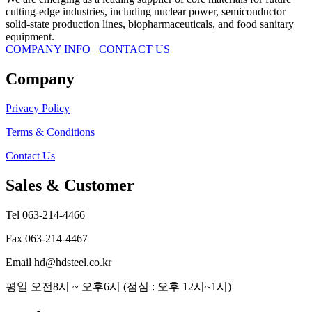
cutting-edge industries, including nuclear power, semiconductor
사각파이프
solid-state production lines, biopharmaceuticals, and food sanitary
equipment.
물홈통
COMPANY INFO
CONTACT US
물홈통
Company
반도
Privacy Policy
연결링
Terms & Conditions
난간/핸드레일 부속
Contact Us
엘보,티,레듀샤,각도기,캡 외
Sales & Customer
대문/국기봉 부속
Tel 063-214-4466
손잡이,정첩,도르레 외
Fax 063-214-4467
축사용 부속
Email hd@hdsteel.co.kr
위생용-써니타리
평일 오전8시 ~ 오후6시 (점심 : 오후 12시~1시)