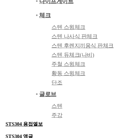
나이프게이트
본문 바로가기
카테고리닫기
체크
회원가입
로그인
스텐 스윙체크
스텐 나사식 판체크
STS304 EX-METAL (익스메탈판)
스텐 후렌지끼움식 판체크
STS304 CHECK PLATE (체크판)
스텐 듀체크(나비)
1D (산업용)
주철 스윙체크
황동 스윙체크
2B (일반 민판)
단조
PL (폴리싱)
글로브
SCS13 게이트밸브
스텐
HL (헤어라인)
주강
주철 밸로우즈씰
STS304 용접엘보
황동
STS304 앵글