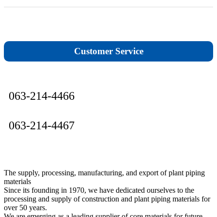
고무
비석면
EPDM
Customer Service
메탈
테프론쿠션
063-214-4466
바이톤
063-214-4467
탑씰
물홈통/난간대/대문/축사
The supply, processing, manufacturing, and export of plant piping
materials
Since its founding in 1970, we have dedicated ourselves to the
구조용 파이프
processing and supply of construction and plant piping materials for
over 50 years.
원파이프
We are emerging as a leading supplier of core materials for future